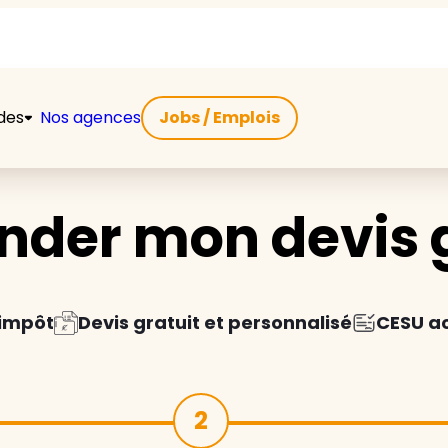
ides
Nos agences
Jobs / Emplois
der mon devis g
'impôt
Devis gratuit et personnalisé
CESU a
2