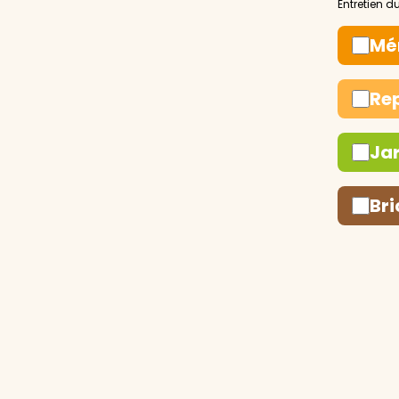
Mé
Re
Ja
Bri