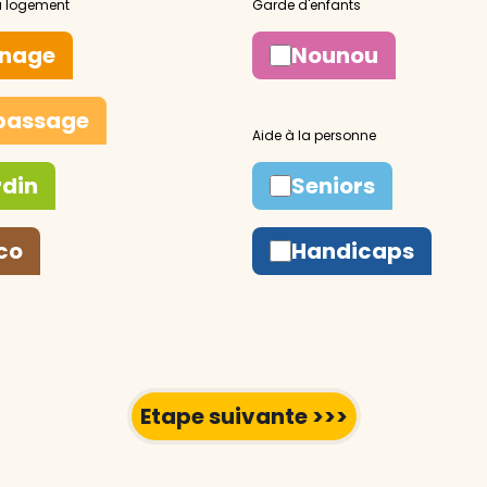
nage
Nounou
passage
rdin
Seniors
co
Handicaps