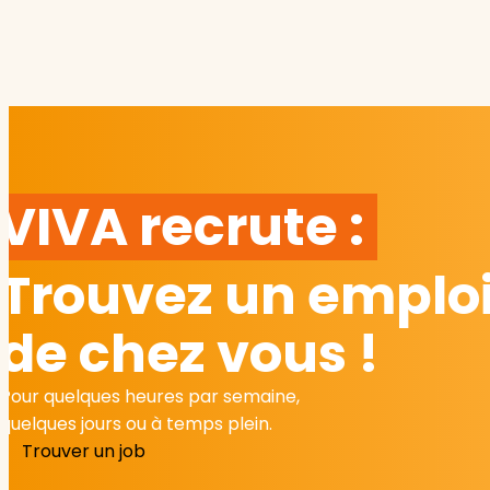
VIVA recrute :
Trouvez un emploi
de chez vous !
Pour quelques heures par semaine,
quelques jours ou à temps plein.
Trouver un job