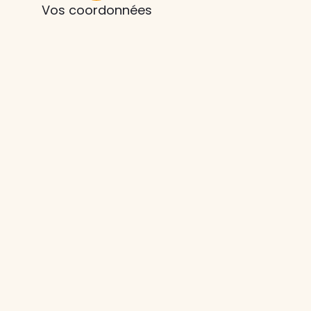
Vos coordonnées
z le
s
tre enfant
ts à
 agence