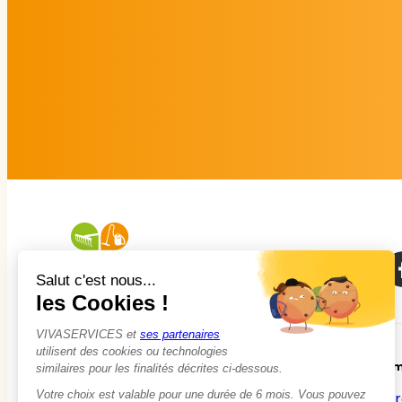
À propos
Em
Qui sommes-nous ?
Tr