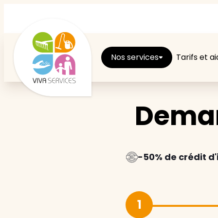
Nos services
Tarifs et a
Deman
Entretien du logement
Ménage
Repassage
-50% de crédit d
Jardin
1
Brico