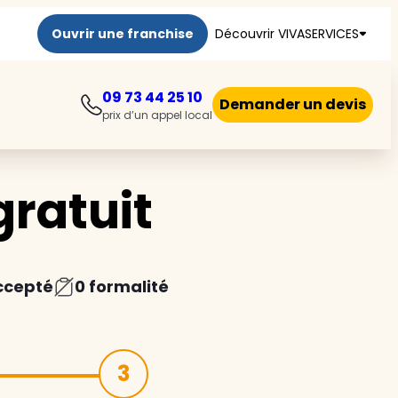
Ouvrir une franchise
Découvrir VIVASERVICES
09 73 44 25 10
Demander un devis
prix d’un appel local
ratuit
ccepté
0 formalité
3