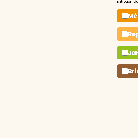
Mé
Re
Ja
Bri