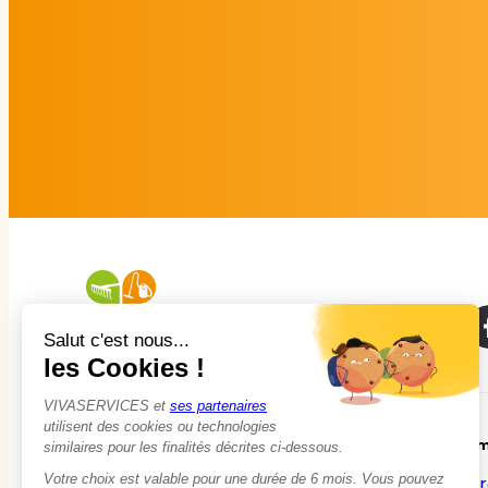
À propos
Em
Qui sommes-nous ?
Tr