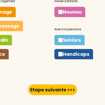
nage
Nounou
passage
rdin
Seniors
co
Handicaps