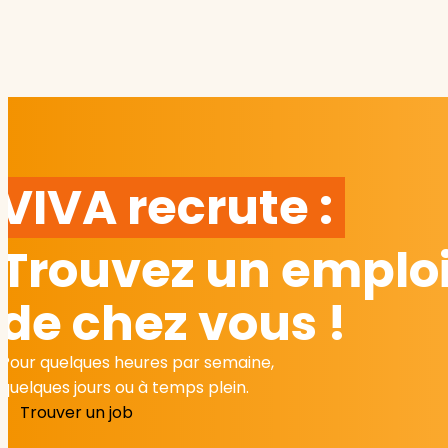
VIVA recrute :
Trouvez un emploi
de chez vous !
Pour quelques heures par semaine,
quelques jours ou à temps plein.
Trouver un job