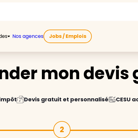
ides
Nos agences
Jobs / Emplois
der mon devis g
'impôt
Devis gratuit et personnalisé
CESU a
2