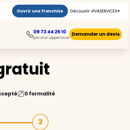
Ouvrir une franchise
Découvrir VIVASERVICES
09 73 44 25 10
Demander un devis
prix d’un appel local
ratuit
ccepté
0 formalité
3