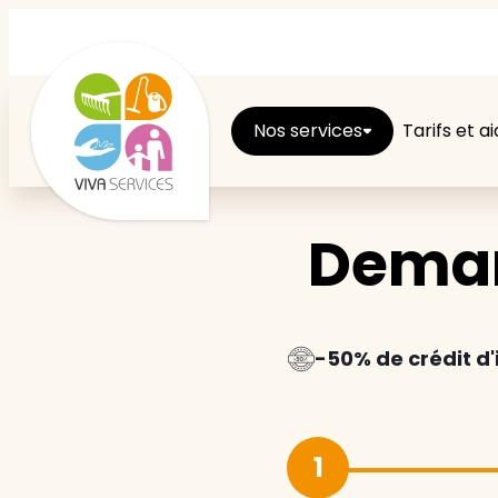
Nos services
Tarifs et a
Deman
Entretien du logement
Ménage
Repassage
-50% de crédit d
Jardin
1
Brico