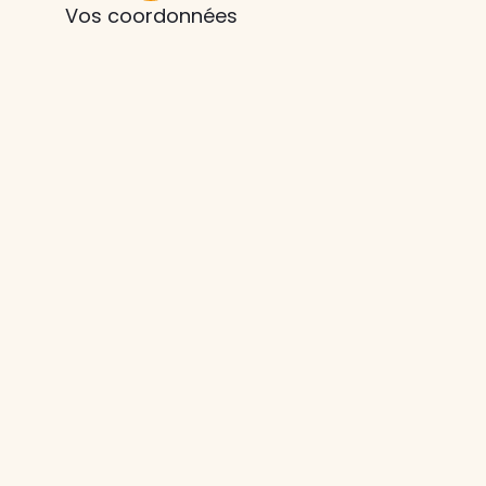
Vos coordonnées
z le
s
tre enfant
ts à
 agence