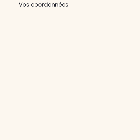
Vos coordonnées
z le
s
tre enfant
ts à
 agence