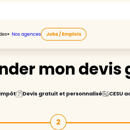
ides
Nos agences
Jobs / Emplois
der mon devis g
'impôt
Devis gratuit et personnalisé
CESU a
2