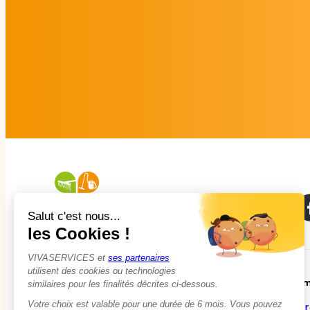
À propos
Em
Qui sommes-nous ?
Tr