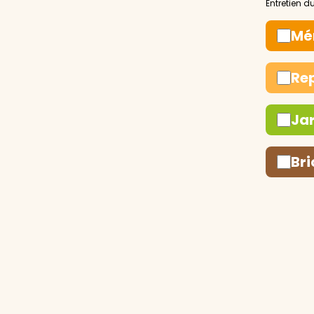
Mé
Re
Ja
Bri