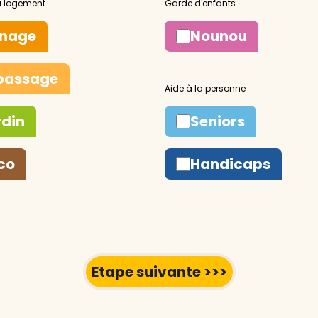
nage
Nounou
passage
rdin
Seniors
co
Handicaps