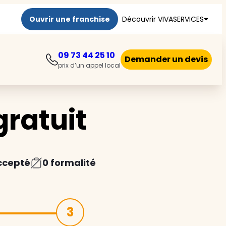
Ouvrir une franchise
Découvrir VIVASERVICES
09 73 44 25 10
Demander un devis
prix d’un appel local
ratuit
ccepté
0 formalité
3