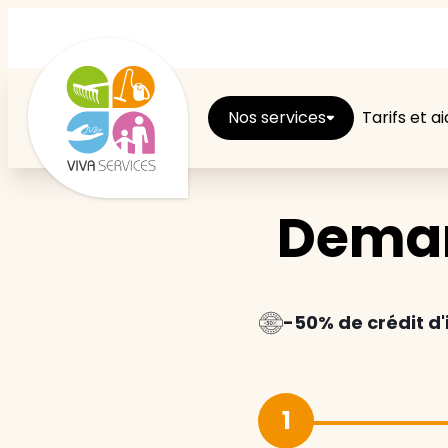
Nos services
Tarifs et a
Deman
Entretien du logement
Ménage
Repassage
-50% de crédit d
Jardin
1
Brico