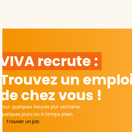
VIVA recrute :
Trouvez un emploi
de chez vous !
Pour quelques heures par semaine,
quelques jours ou à temps plein.
Trouver un job