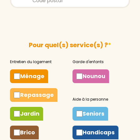
Pour quel(s) service(s) ?
*
Ménage
Nounou
Repassage
Jardin
Seniors
Brico
Handicaps