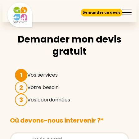
Demander un devis
Demander mon devis
gratuit
1
Vos services
2
Votre besoin
3
Vos coordonnées
Où devons-nous intervenir ?
*
Store locator global - Autocompletion
Rechercher