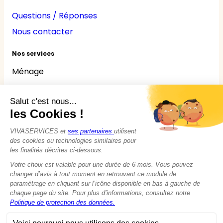
Questions / Réponses
Nous contacter
Nos services
Ménage
Repassage
Jardinage
Bricolage
Nounou
Seniors
Handicaps
© 2015 - 2026
VIVASERVICES
Tous droits réservés
Modifier vos préférences en matière de cookies