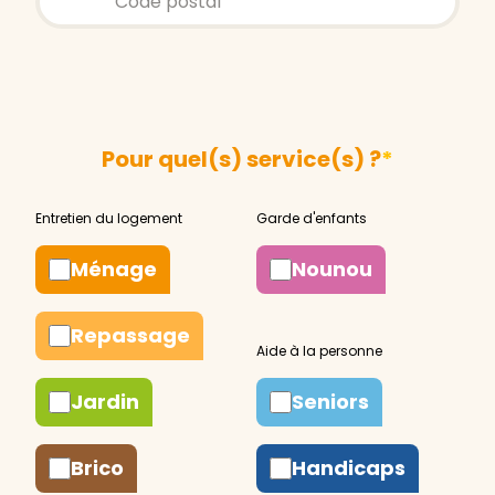
Pour quel(s) service(s) ?
*
Ménage
Nounou
Repassage
Jardin
Seniors
Brico
Handicaps