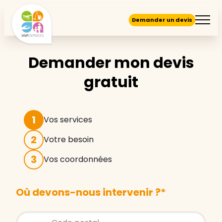
Demander un devis
Demander mon devis
gratuit
1
Vos services
2
Votre besoin
3
Vos coordonnées
Où devons-nous intervenir ?
*
Store locator global - Autocompletion
Rechercher