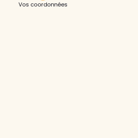
Vos coordonnées
z le
s
tre enfant
ts à
 agence