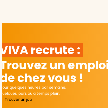
VIVA recrute :
Trouvez un emploi
de chez vous !
Pour quelques heures par semaine,
quelques jours ou à temps plein.
Trouver un job