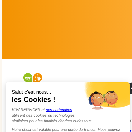
À propos
Em
Qui sommes-nous ?
Tr