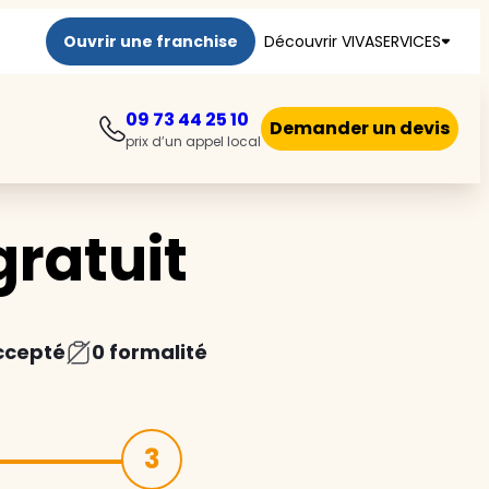
Ouvrir une franchise
Découvrir VIVASERVICES
09 73 44 25 10
Demander un devis
prix d’un appel local
ratuit
ccepté
0 formalité
3