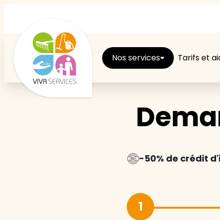
Nos services
Tarifs et a
Deman
Entretien du logement
Ménage
Repassage
-50% de crédit d
Jardin
1
Brico