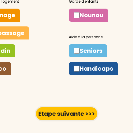
nage
Nounou
passage
rdin
Seniors
co
Handicaps