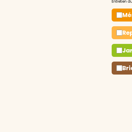
Mé
Re
Ja
Bri