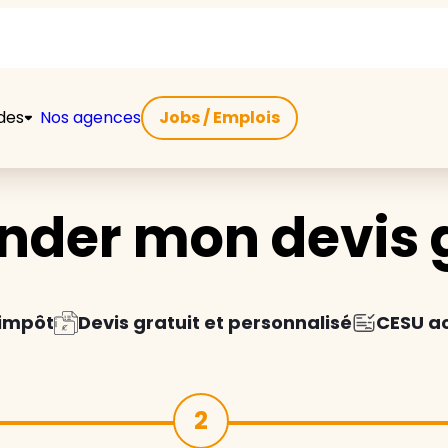
ides
Nos agences
Jobs / Emplois
der mon devis g
'impôt
Devis gratuit et personnalisé
CESU a
2