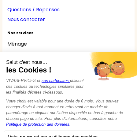
Questions / Réponses
Nous contacter
Nos services
Ménage
Repassage
Jardinage
Bricolage
Nounou
Seniors
Handicaps
© 2015 - 2026
VIVASERVICES
Tous droits réservés
Modifier vos préférences en matière de cookies