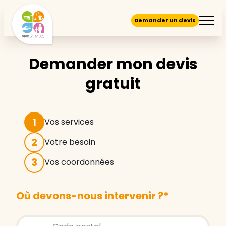
Demander un devis
Demander mon devis
gratuit
1
Vos services
2
Votre besoin
3
Vos coordonnées
Où devons-nous intervenir ?
*
Store locator global - Autocompletion
Rechercher