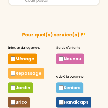
Pour quel(s) service(s) ?
*
Ménage
Nounou
Repassage
Jardin
Seniors
Brico
Handicaps