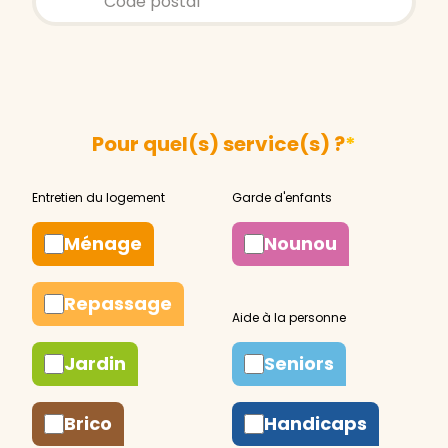
Pour quel(s) service(s) ?
*
Ménage
Nounou
Repassage
Jardin
Seniors
Brico
Handicaps