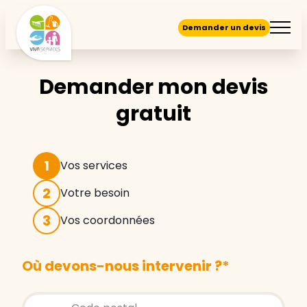
Demander un devis
Demander mon devis
gratuit
1
Vos services
2
Votre besoin
3
Vos coordonnées
Où devons-nous intervenir ?
*
Store locator global - Autocompletion
Rechercher