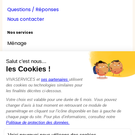
Questions / Réponses
Nous contacter
Nos services
Ménage
Repassage
Jardinage
Bricolage
Nounou
Seniors
Handicaps
© 2015 - 2026
VIVASERVICES
Tous droits réservés
Modifier vos préférences en matière de cookies