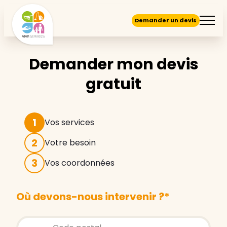
Demander un devis
Demander mon devis
gratuit
1
Vos services
2
Votre besoin
3
Vos coordonnées
Où devons-nous intervenir ?
*
Store locator global - Autocompletion
Rechercher