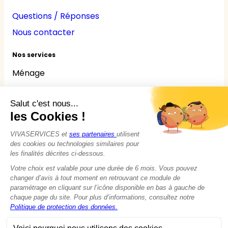
Questions / Réponses
Nous contacter
Nos services
Ménage
Repassage
Jardinage
Bricolage
Nounou
Seniors
Handicaps
© 2015 - 2026
VIVASERVICES
Tous droits réservés
Modifier vos préférences en matière de cookies