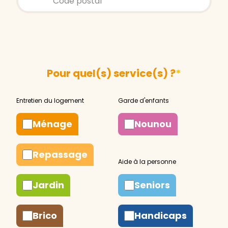
Pour quel(s) service(s) ?
*
Ménage
Nounou
Repassage
Jardin
Seniors
Brico
Handicaps