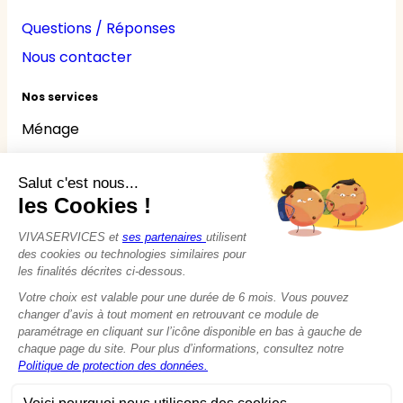
Questions / Réponses
Nous contacter
Nos services
Ménage
Repassage
Jardinage
Bricolage
Nounou
Seniors
Handicaps
© 2015 - 2026
VIVASERVICES
Tous droits réservés
Modifier vos préférences en matière de cookies