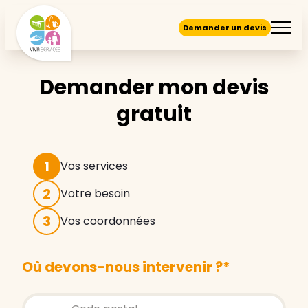
Demander un devis
Demander mon devis
gratuit
1
Vos services
2
Votre besoin
3
Vos coordonnées
Où devons-nous intervenir ?
*
Store locator global - Autocompletion
Rechercher