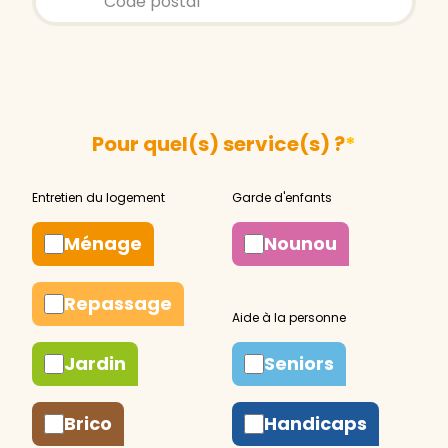
Pour quel(s) service(s) ?
*
Ménage
Nounou
Repassage
Jardin
Seniors
Brico
Handicaps