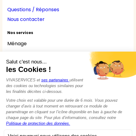
Questions / Réponses
Nous contacter
Nos services
Ménage
Repassage
Jardinage
Bricolage
Nounou
Seniors
Handicaps
© 2015 - 2026
VIVASERVICES
Tous droits réservés
Modifier vos préférences en matière de cookies