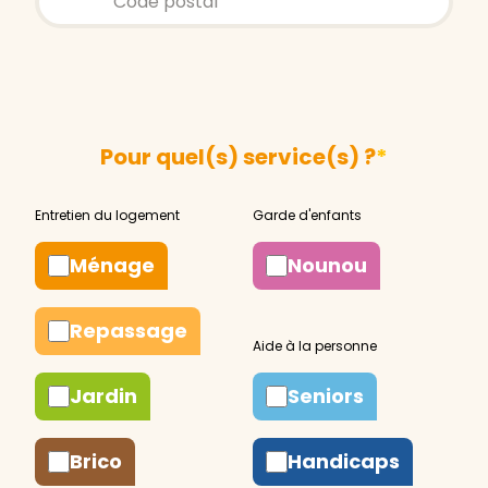
Pour quel(s) service(s) ?
*
Ménage
Nounou
Repassage
Jardin
Seniors
Brico
Handicaps