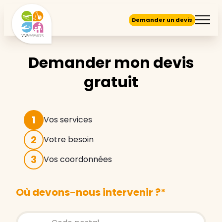
Demander un devis
Demander mon devis
gratuit
1
Vos services
2
Votre besoin
3
Vos coordonnées
Où devons-nous intervenir ?
*
Store locator global - Autocompletion
Rechercher